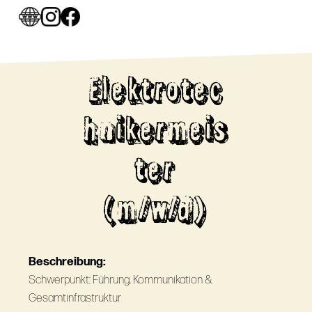
Elektrotec
hnikermeis
ter
(m/w/d)
Beschreibung:
Schwerpunkt: Führung, Kommunikation &
Gesamtinfrastruktur