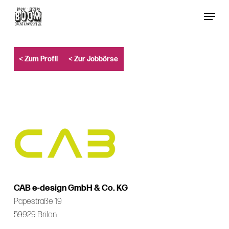
Skip
Menu
to
Close
main
Menu
content
< Zum Profil
< Zur Jobbörse
CAB e-design GmbH & Co. KG
Papestraße 19
59929 Brilon