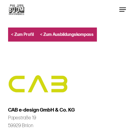
Skip
Menu
to
Close
main
Menu
content
< Zum Profil
< Zum Ausbildungskompass
CAB e-design GmbH & Co. KG
Papestraße 19
59929 Brilon