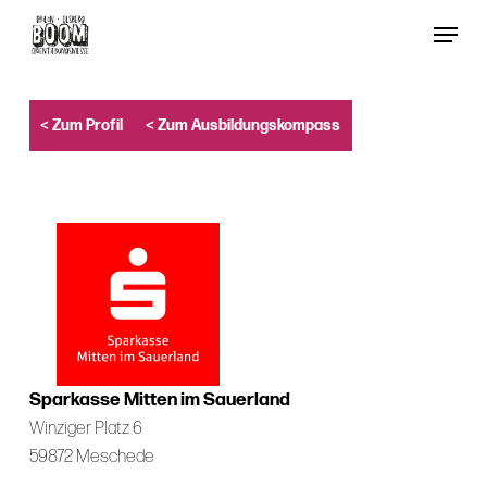
Skip
Menu
to
Close
main
Menu
content
< Zum Profil
< Zum Ausbildungskompass
Sparkasse Mitten im Sauerland
Winziger Platz 6
59872 Meschede