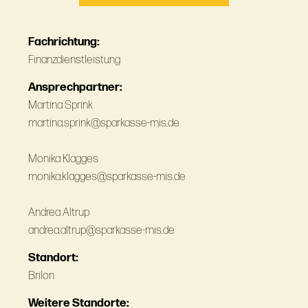
Fachrichtung:
Finanzdienstleistung
Ansprechpartner:
Martina Sprink
martina.sprink@sparkasse-mis.de
Monika Klagges
monika.klagges@sparkasse-mis.de
Andrea Altrup
andrea.altrup@sparkasse-mis.de
Standort:
Brilon
Weitere Standorte: