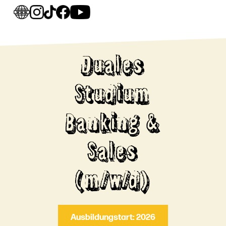
Duales
Studium
Banking &
Sales
(m/w/d)
Ausbildungstart: 2026