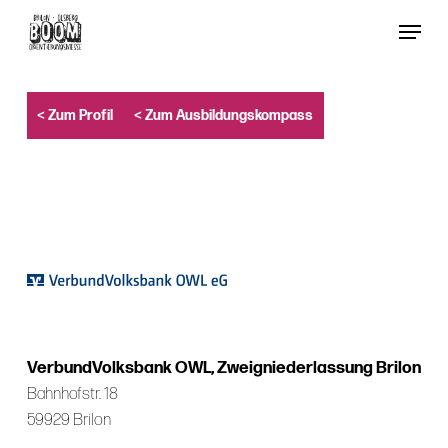
Skip
Menu
to
Close
main
Menu
content
< Zum Profil
< Zum Ausbildungskompass
VerbundVolksbank OWL, Zweigniederlassung Brilon
Bahnhofstr. 18
59929 Brilon