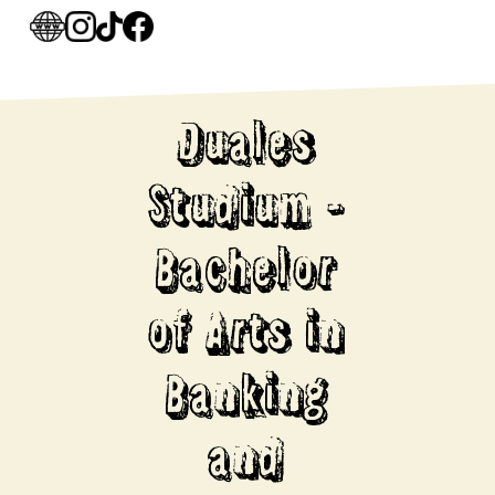
Duales
Studium -
Bachelor
of Arts in
Banking
and