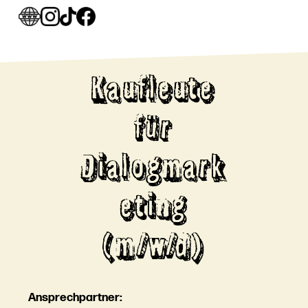
Kaufleute
für
Dialogmark
eting
(m/w/d)
Ansprechpartner: