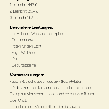
1. Lehrjahr: 1.443 €
2. Lehrjahr: 1.504 €
3. Lehrjahr: 1.576 €
Besondere Leistungen:
- individueller Wunscheinsatzplan
- Seminarkonzept
- Paten für den Start
- Egym WellPass
- IPad
- Geburtstagsfrei
Voraussetzungen:
- guten Realschulabschluss bzw. (Fach-)Abitur
- Du bist kommunikativ und hast Freude am offenen
Dialog mit Menschen – insbesondere auch via Telefon
oder Chat.
- Freude an der Büroarbeit, bei der du sowohl