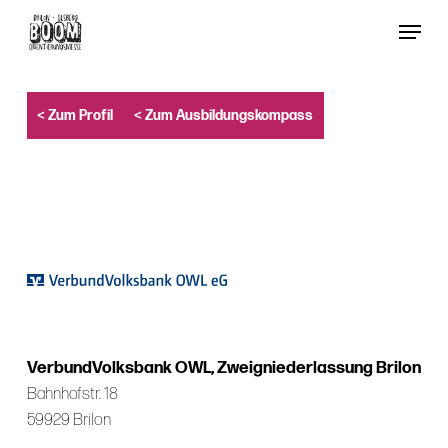
Skip
Menu
to
Close
main
Menu
content
< Zum Profil
< Zum Ausbildungskompass
VerbundVolksbank OWL, Zweigniederlassung Brilon
Bahnhofstr. 18
59929 Brilon