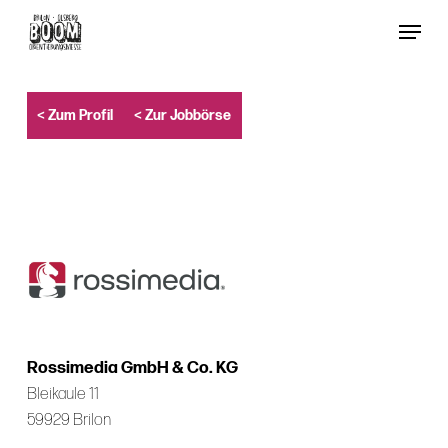
Skip
Menu
to
Close
main
Menu
content
< Zum Profil
< Zur Jobbörse
Rossimedia GmbH & Co. KG
Bleikaule 11
59929 Brilon