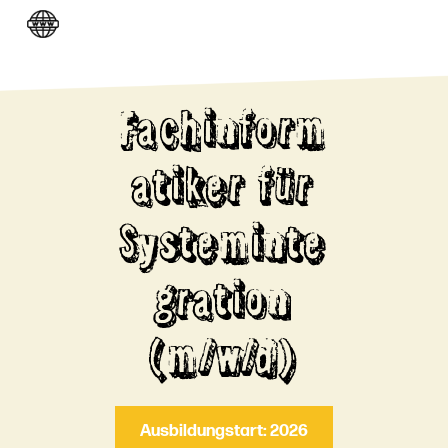
Fachinform
atiker für
Systeminte
gration
(m/w/d)
Ausbildungstart: 2026