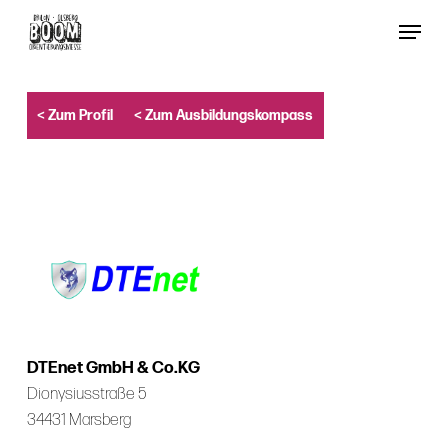
Skip
Menu
to
Close
main
Menu
content
< Zum Profil
< Zum Ausbildungskompass
DTEnet GmbH & Co.KG
Dionysiusstraße 5
34431 Marsberg