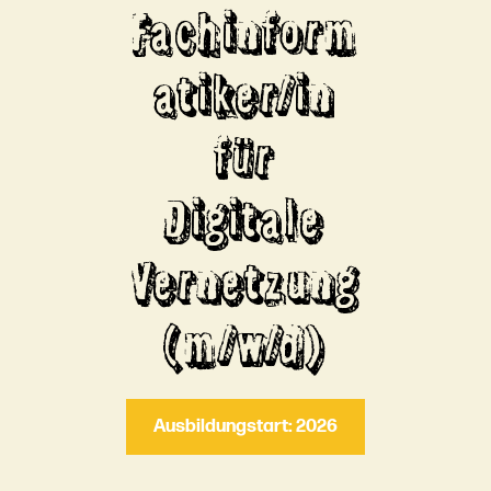
Fachinform
atiker/in
für
Digitale
Vernetzung
(m/w/d)
Ausbildungstart: 2026