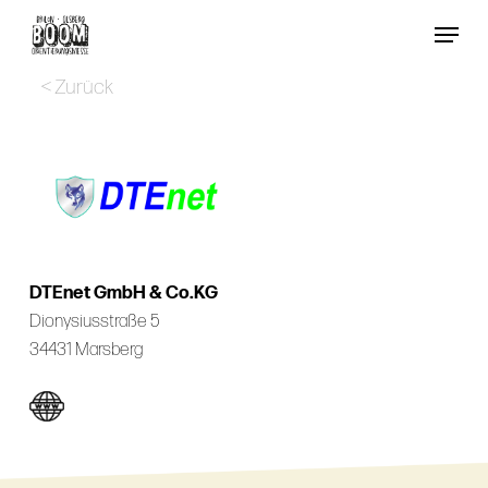
Skip
Menu
to
Close
main
< Zurück
Menu
content
DTEnet GmbH & Co.KG
Dionysiusstraße 5
34431 Marsberg