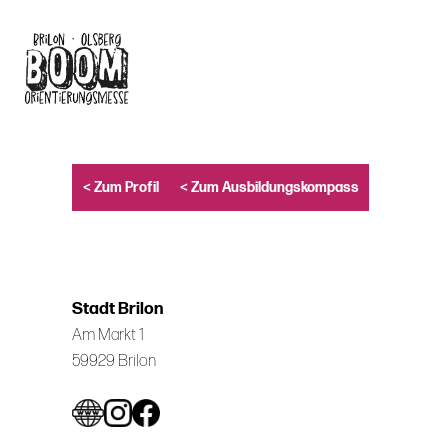
Skip
to
main
content
< Zum Profil
< Zum Ausbildungskompass
Stadt Brilon
Am Markt 1
59929 Brilon