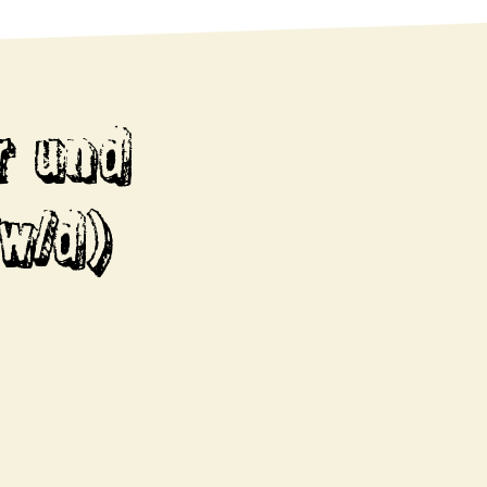
r und
w/d)