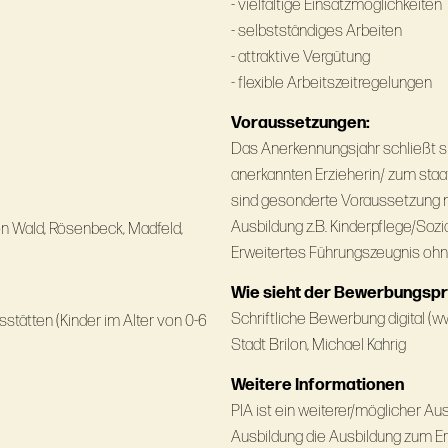
- vielfältige Einsatzmöglichkeiten
- selbstständiges Arbeiten
- attraktive Vergütung
- flexible Arbeitszeitregelungen
Voraussetzungen:
Das Anerkennungsjahr schließt si
anerkannten Erzieherin/ zum staat
sind gesonderte Voraussetzung 
Ausbildung z.B. Kinderpflege/Sozi
n Wald, Rösenbeck, Madfeld,
Erweitertes Führungszeugnis ohn
Wie sieht der Bewerbungsp
Schriftliche Bewerbung digital (w
tätten (Kinder im Alter von 0-6
Stadt Brilon, Michael Kahrig
Weitere Informationen
PIA ist ein weiterer/möglicher A
Ausbildung die Ausbildung zum Erz