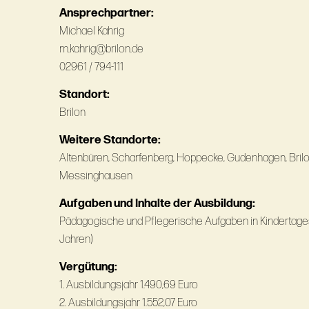
Ansprechpartner:
Michael Kahrig
m.kahrig@­brilon.de
02961 / 794-111
Standort:
Brilon
Weitere Standorte:
Altenbüren, Scharfenberg, Hoppecke, Gudenhagen, Brilo
Messinghausen
Aufgaben und Inhalte der Ausbildung:
Pädagogische und Pflegerische Aufgaben in Kindertagess
Jahren)
Vergütung:
1. Ausbildungsjahr 1.490,69 Euro
2. Ausbildungsjahr 1.552,07 Euro