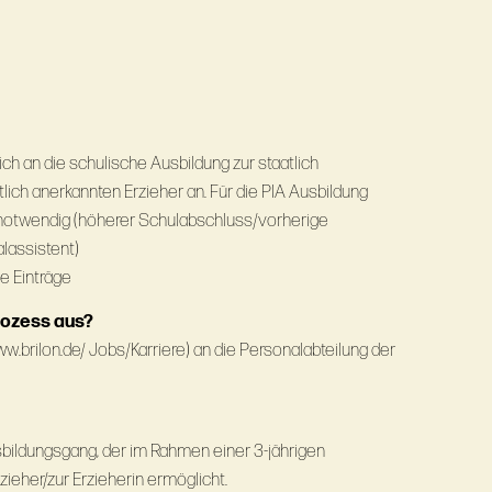
ch an die schulische Ausbildung zur staatlich
lich anerkannten Erzieher an. Für die PIA Ausbildung
notwendig (höherer Schulabschluss/vorherige
alassistent)
e Einträge
rozess aus?
ww.brilon.de/ Jobs/Karriere) an die Personalabteilung der
usbildungsgang, der im Rahmen einer 3-jährigen
ieher/zur Erzieherin ermöglicht.