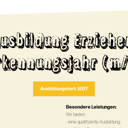
Ausbildung Erziehe
rkennungsjahr (m/
Ausbildungstart: 2027
Besondere Leistungen:
Wir bieten:
- eine qualifizierte Ausbildung