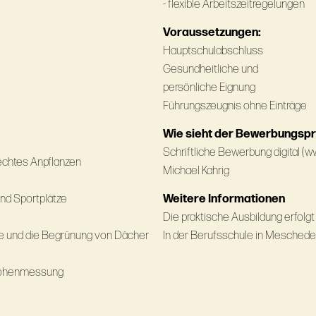
- flexible Arbeitszeitregelungen
Voraussetzungen:
Hauptschulabschluss
Gesundheitliche und
persönliche Eignung
Führungszeugnis ohne Einträge
Wie sieht der Bewerbungsp
Schriftliche Bewerbung digital (ww
echtes Anpflanzen
Michael Kahrig
und Sportplätze
Weitere Informationen
Die praktische Ausbildung erfolgt 
e und die Begrünung von Dächer
In der Berufsschule in Meschede 
 Höhenmessung