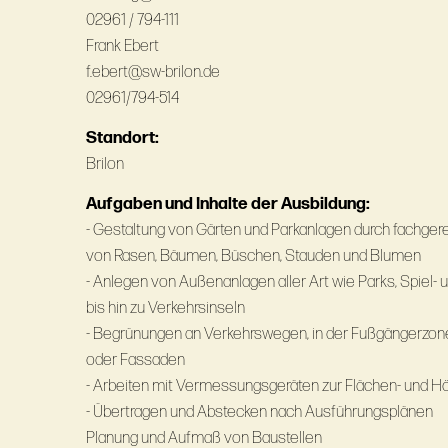
02961 / 794-111
Frank Ebert
f.ebert@sw-brilon.de
02961/794-514
Standort:
Brilon
Aufgaben und Inhalte der Ausbildung:
- Gestaltung von Gärten und Parkanlagen durch fachger
von Rasen, Bäumen, Büschen, Stauden und Blumen
- Anlegen von Außenanlagen aller Art wie Parks, Spiel- 
bis hin zu Verkehrsinseln
- Begrünungen an Verkehrswegen, in der Fußgängerzon
oder Fassaden
- Arbeiten mit Vermessungsgeräten zur Flächen- und
- Übertragen und Abstecken nach Ausführungsplänen
Planung und Aufmaß von Baustellen