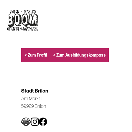
Skip
to
main
content
< Zum Profil
< Zum Ausbildungskompass
Stadt Brilon
Am Markt 1
59929 Brilon