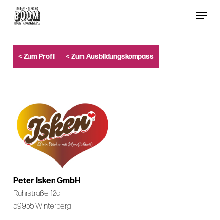
Skip
Menu
to
Close
main
Menu
content
< Zum Profil
< Zum Ausbildungskompass
Peter Isken GmbH
Ruhrstraße 12a
59955 Winterberg