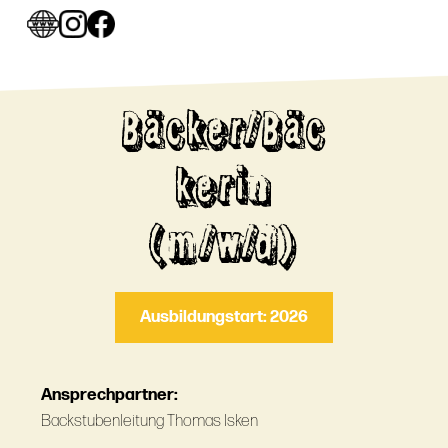
Bäcker/Bäc
kerin
(m/w/d)
Ausbildungstart: 2026
Ansprechpartner:
Backstubenleitung Thomas Isken