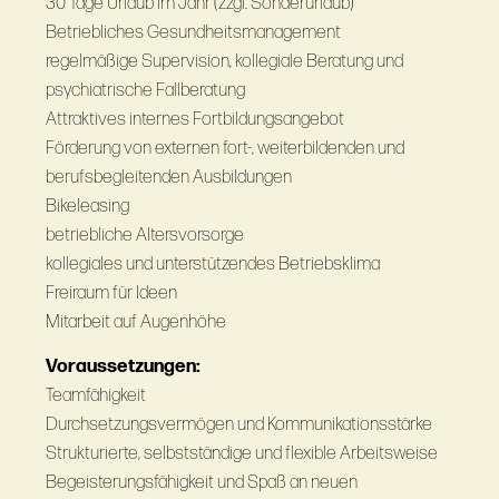
30 Tage Urlaub im Jahr (zzgl. Sonderurlaub)
Betriebliches Gesundheitsmanagement
regelmäßige Supervision, kollegiale Beratung und
psychiatrische Fallberatung
Attraktives internes Fortbildungsangebot
Förderung von externen fort-, weiterbildenden und
berufsbegleitenden Ausbildungen
Bikeleasing
betriebliche Altersvorsorge
kollegiales und unterstützendes Betriebsklima
Freiraum für Ideen
Mitarbeit auf Augenhöhe
Voraussetzungen:
Teamfähigkeit
Durchsetzungsvermögen und Kommunikationsstärke
Strukturierte, selbstständige und flexible Arbeitsweise
Begeisterungsfähigkeit und Spaß an neuen