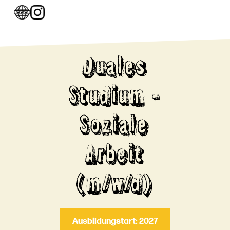
Duales
Studium -
Soziale
Arbeit
(m/w/d)
Ausbildungstart: 2027