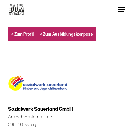
Skip
Menu
to
Close
main
Menu
content
< Zum Profil
< Zum Ausbildungskompass
Sozialwerk Sauerland GmbH
Am Schwesternheim 7
59939 Olsberg