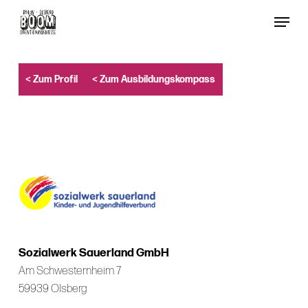
Skip
Menu
to
Close
main
Menu
content
< Zum Profil
< Zum Ausbildungskompass
Sozialwerk Sauerland GmbH
Am Schwesternheim 7
59939 Olsberg