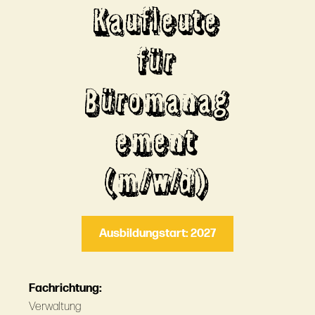
Kaufleute
für
Büromanag
ement
(m/w/d)
Ausbildungstart: 2027
Fachrichtung:
Verwaltung