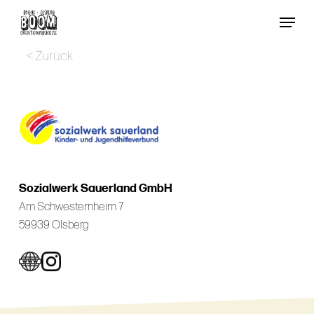
Skip
Menu
to
Close
main
< Zurück
Menu
content
Sozialwerk Sauerland GmbH
Am Schwesternheim 7
59939 Olsberg