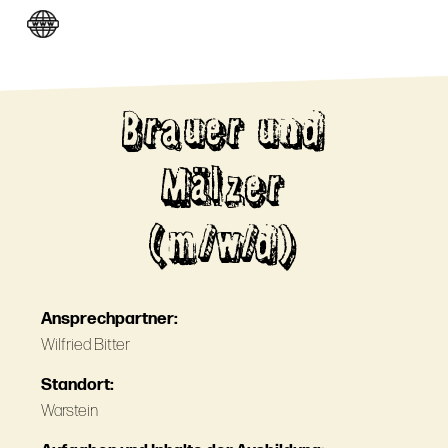
Brauer und
Mälzer
(m/w/d)
Ansprechpartner:
Wilfried Bitter
Standort:
Warstein