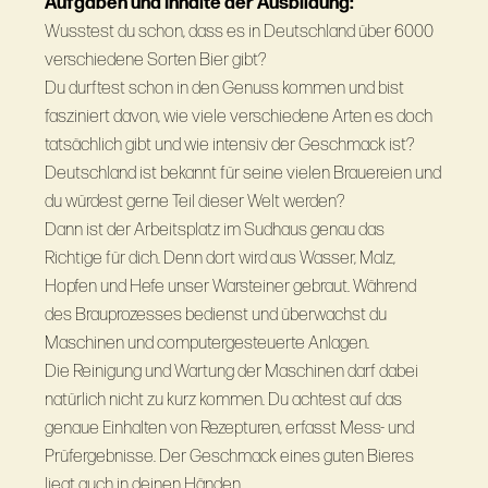
Aufgaben und Inhalte der Ausbildung:
Wusstest du schon, dass es in Deutschland über 6000
verschiedene Sorten Bier gibt?
Du durftest schon in den Genuss kommen und bist
fasziniert davon, wie viele verschiedene Arten es doch
tatsächlich gibt und wie intensiv der Geschmack ist?
Deutschland ist bekannt für seine vielen Brauereien und
du würdest gerne Teil dieser Welt werden?
Dann ist der Arbeitsplatz im Sudhaus genau das
Richtige für dich. Denn dort wird aus Wasser, Malz,
Hopfen und Hefe unser Warsteiner gebraut. Während
des Brauprozesses bedienst und überwachst du
Maschinen und computergesteuerte Anlagen.
Die Reinigung und Wartung der Maschinen darf dabei
natürlich nicht zu kurz kommen. Du achtest auf das
genaue Einhalten von Rezepturen, erfasst Mess- und
Prüfergebnisse. Der Geschmack eines guten Bieres
liegt auch in deinen Händen.