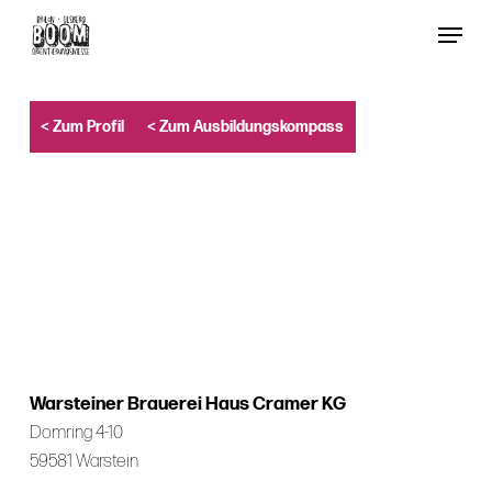
Skip
Menu
to
Close
main
Menu
content
< Zum Profil
< Zum Ausbildungskompass
Warsteiner Brauerei Haus Cramer KG
Domring 4-10
59581 Warstein