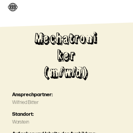
Mechatroni
ker
(m/w/d)
Ansprechpartner:
Wilfried Bitter
Standort:
Warstein