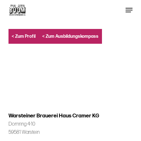
Skip
Menu
to
Close
main
Menu
content
< Zum Profil
< Zum Ausbildungskompass
Warsteiner Brauerei Haus Cramer KG
Domring 4-10
59581 Warstein