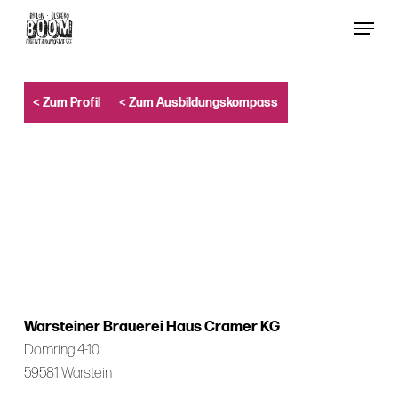
Skip
Menu
to
Close
main
Menu
content
< Zum Profil
< Zum Ausbildungskompass
Warsteiner Brauerei Haus Cramer KG
Domring 4-10
59581 Warstein