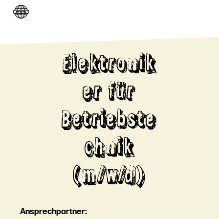
Elektronik
er für
Betriebste
chnik
(m/w/d)
Ansprechpartner: