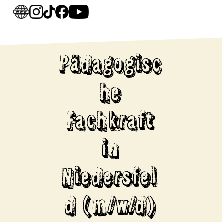
Pädagogisc
he
Fachkraft
in
Niedersfel
d (m/w/d)