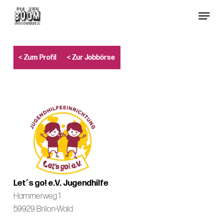
Skip
Menu
to
Close
main
Menu
content
< Zum Profil
< Zur Jobbörse
Let´s go! e.V. Jugendhilfe
Hammerweg 1
59929 Brilon-Wald