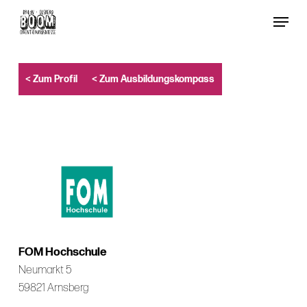
Skip
Menu
to
Close
main
Menu
content
< Zum Profil
< Zum Ausbildungskompass
FOM Hochschule
Neumarkt 5
59821 Arnsberg