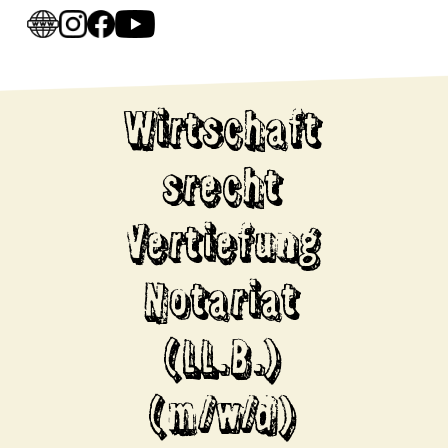
Wirtschaft
srecht
Vertiefung
Notariat
(LL.B.)
(m/w/d)