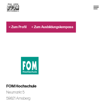
Skip
Menu
to
Close
main
Menu
content
< Zum Profil
< Zum Ausbildungskompass
FOM Hochschule
Neumarkt 5
59821 Arnsberg