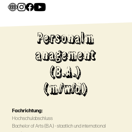
Personalm
anagement
(B.A.)
(m/w/d)
Fachrichtung:
Hochschulabschluss
Bachelor of Arts (B.A.) - staatlich und international