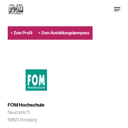
Skip
Menu
to
Close
main
Menu
content
< Zum Profil
< Zum Ausbildungskompass
FOM Hochschule
Neumarkt 5
59821 Arnsberg