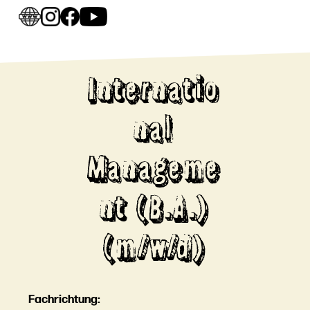
Internatio
nal
Manageme
nt (B.A.)
(m/w/d)
Fachrichtung: