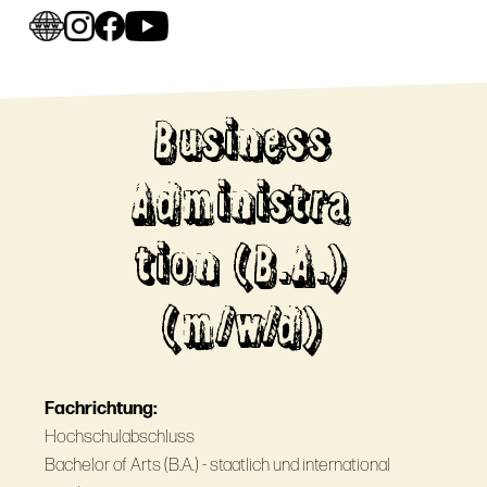
Business
Administra
tion (B.A.)
(m/w/d)
Fachrichtung:
Hochschulabschluss
Bachelor of Arts (B.A.) - staatlich und international