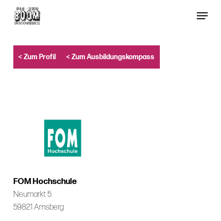
Skip
Menu
to
Close
main
Menu
content
< Zum Profil
< Zum Ausbildungskompass
FOM Hochschule
Neumarkt 5
59821 Arnsberg