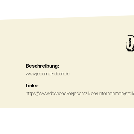
Beschreibung:
www.jedamzik-dach.de
Links:
https://www.dachdecker-jedamzik.de/unternehmen/stel