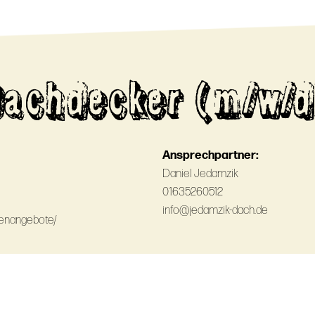
Dachdecker (m/w/d
Ansprechpartner:
Daniel Jedamzik
01635260512
info@jedamzik-dach.de
lenangebote/