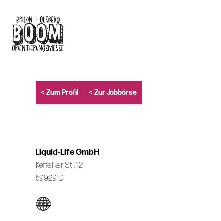
Skip
to
main
content
< Zum Profil
< Zur Jobbörse
Liquid-Life GmbH
Keffelker Str. 12
59929 D