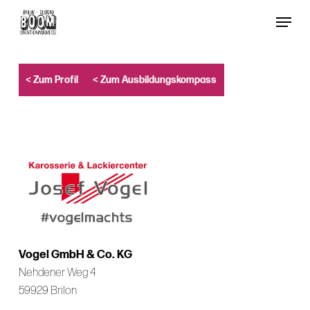
Skip
Menu
to
Close
main
Menu
content
< Zum Profil
< Zum Ausbildungskompass
Vogel GmbH & Co. KG
Nehdener Weg 4
59929 Brilon