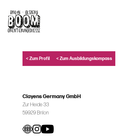
Skip
to
main
content
< Zum Profil
< Zum Ausbildungskompass
Clayens Germany GmbH
Zur Heide 33
59929 Brilon