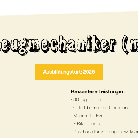
eugmechaniker (
Ausbildungstart: 2026
Besondere Leistungen:
- 30 Tage Urlaub
- Gute Übernahme Chancen
- Mitarbeiter Events
- E-Bike Leasing
- Zuschuss für vermögenswirksam