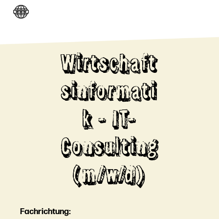
Wirtschaft
sinformati
k - IT-
Consulting
(m/w/d)
Fachrichtung: