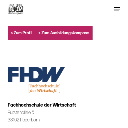
Skip
Menu
to
Close
main
Menu
content
< Zum Profil
< Zum Ausbildungskompass
Fachhochschule der Wirtschaft
Fürstenallee 5
33102 Paderborn