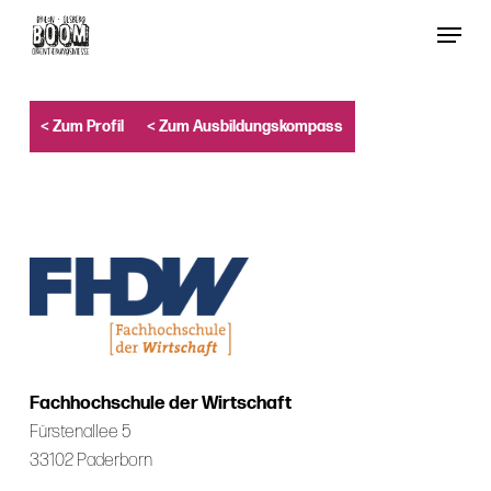
Skip
Menu
to
Close
main
Menu
content
< Zum Profil
< Zum Ausbildungskompass
Fachhochschule der Wirtschaft
Fürstenallee 5
33102 Paderborn