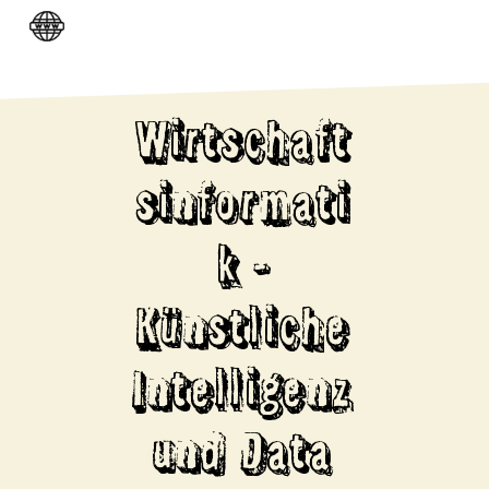
Wirtschaft
sinformati
k -
Künstliche
Intelligenz
und Data