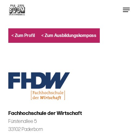
Skip
Menu
to
Close
main
Menu
content
< Zum Profil
< Zum Ausbildungskompass
Fachhochschule der Wirtschaft
Fürstenallee 5
33102 Paderborn