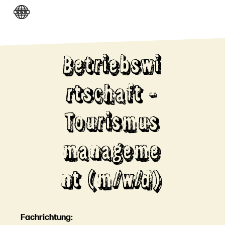
Betriebswi
rtschaft -
Tourismus
manageme
nt (m/w/d)
Fachrichtung: