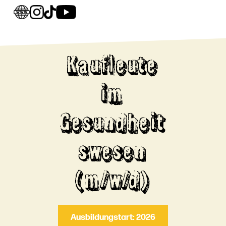
Kaufleute
im
Gesundheit
swesen
(m/w/d)
Ausbildungstart: 2026