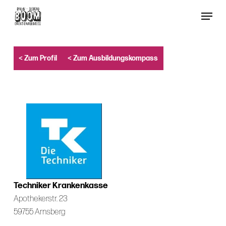
Skip
Menu
to
Close
main
Menu
content
< Zum Profil
< Zum Ausbildungskompass
Techniker Krankenkasse
Apothekerstr. 23
59755 Arnsberg