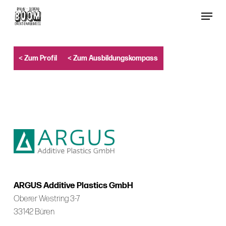
Skip
Menu
to
Close
main
Menu
content
< Zum Profil
< Zum Ausbildungskompass
ARGUS Additive Plastics GmbH
Oberer Westring 3-7
33142 Büren