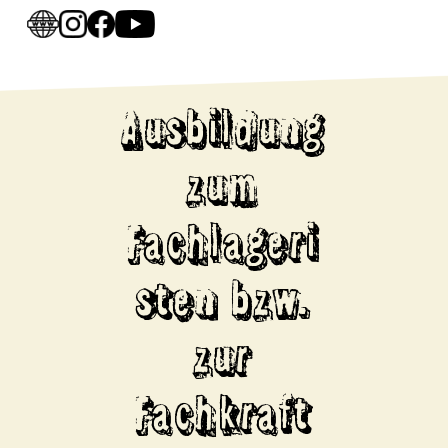
Ausbildung
zum
Fachlageri
sten bzw.
zur
Fachkraft