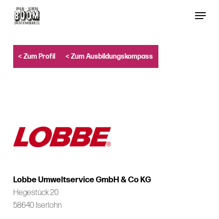
Skip
Menu
to
Close
main
Menu
content
< Zum Profil
< Zum Ausbildungskompass
Lobbe Umweltservice GmbH & Co KG
Hegestück 20
58640 Iserlohn