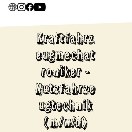
Kraftfahrz
eugmechat
roniker -
Nutzfahrze
ugtechnik
(m/w/d)