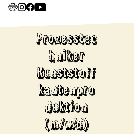
Prozesstec
hniker
Kunststoff
kantenpro
duktion
(m/w/d)