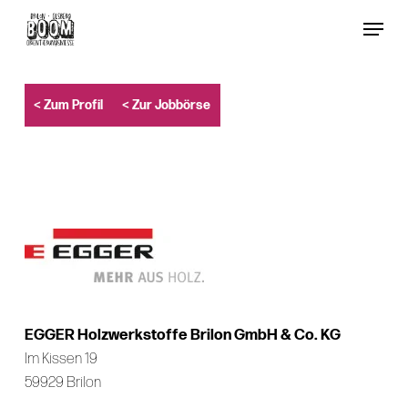
Skip
Menu
to
Close
main
Menu
content
< Zum Profil
< Zur Jobbörse
EGGER Holzwerkstoffe Brilon GmbH & Co. KG
Im Kissen 19
59929 Brilon