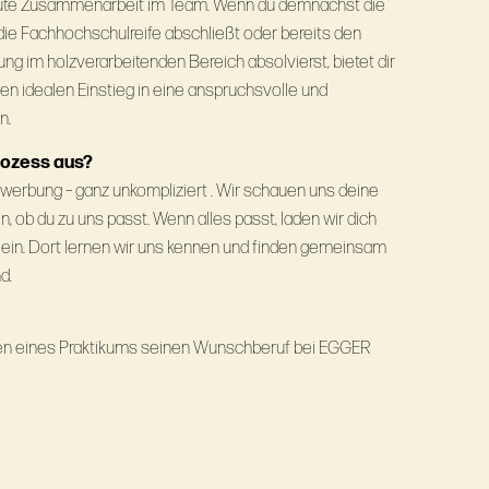
 gute Zusammenarbeit im Team. Wenn du demnächst die
ie Fachhochschulreife abschließt oder bereits den
ung im holzverarbeitenden Bereich absolvierst, bietet dir
en idealen Einstieg in eine anspruchsvolle und
n.
rozess aus?
werbung – ganz unkompliziert . Wir schauen uns deine
n, ob du zu uns passt. Wenn alles passt, laden wir dich
ein. Dort lernen wir uns kennen und finden gemeinsam
d.
hmen eines Praktikums seinen Wunschberuf bei EGGER