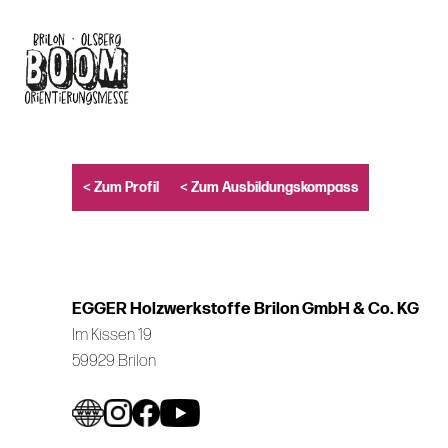
Skip
to
main
content
< Zum Profil
< Zum Ausbildungskompass
EGGER Holzwerkstoffe Brilon GmbH & Co. KG
Im Kissen 19
59929 Brilon