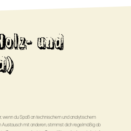
Holz- und
d)
ir, wenn du Spaß an technischem und analytischem
m Austausch mit anderen, stimmst dich regelmäßig ab