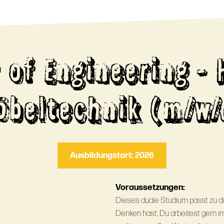
 of Engineering - 
öbeltechnik (m/w/
Ausbildungstart: 2026
Voraussetzungen:
Dieses duale Studium passt zu d
Denken hast. Du arbeitest gern i