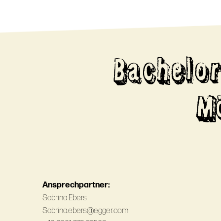
Bachelor
M
Ansprechpartner:
Sabrina Ebers
Sabrina.ebers@egger.com