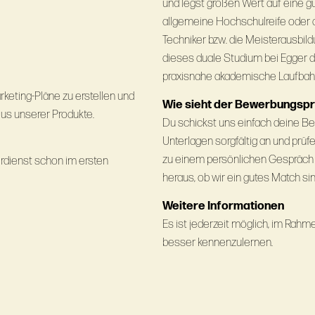
und legst großen Wert auf eine
allgemeine Hochschulreife oder d
Techniker bzw. die Meisterausbild
dieses duale Studium bei Egger d
praxisnahe akademische Laufbah
eting-Pläne zu erstellen und
Wie sieht der Bewerbungsp
us unserer Produkte.
Du schickst uns einfach deine Be
Unterlagen sorgfältig an und prüfe
zu einem persönlichen Gespräch 
rdienst schon im ersten
heraus, ob wir ein gutes Match sin
Weitere Informationen
Es ist jederzeit möglich, im Ra
besser kennenzulernen.