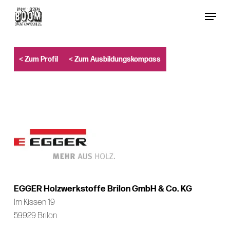
Skip
Menu
to
Close
main
Menu
content
< Zum Profil
< Zum Ausbildungskompass
EGGER Holzwerkstoffe Brilon GmbH & Co. KG
Im Kissen 19
59929 Brilon