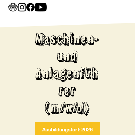
Maschinen-
und
Anlagenfüh
rer
(m/w/d)
Ausbildungstart: 2026