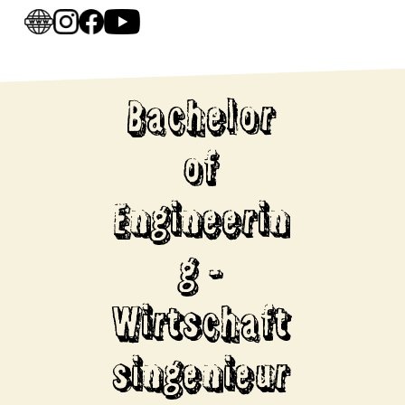
Bachelor
of
Engineerin
g -
Wirtschaft
singenieur