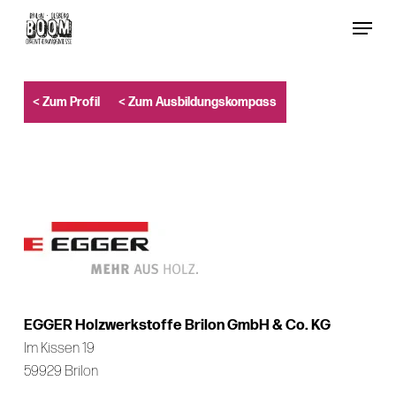
Skip
Menu
to
Close
main
Menu
content
< Zum Profil
< Zum Ausbildungskompass
EGGER Holzwerkstoffe Brilon GmbH & Co. KG
Im Kissen 19
59929 Brilon