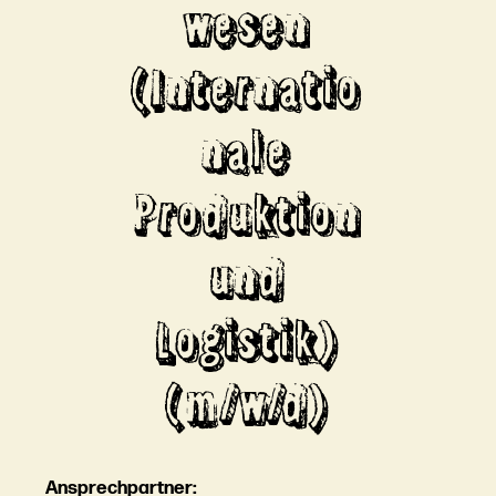
wesen
(Internatio
nale
Produktion
und
Logistik)
(m/w/d)
Ansprechpartner: