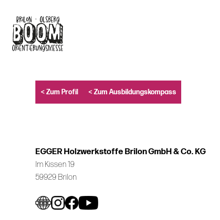
Skip
to
main
content
< Zum Profil
< Zum Ausbildungskompass
EGGER Holzwerkstoffe Brilon GmbH & Co. KG
Im Kissen 19
59929 Brilon