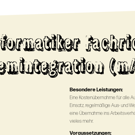
nformatiker Fachri
emintegration (m
Besondere Leistungen:
Eine Kostenübernahme für alle Au
Einsatz, regelmäßige Aus- und W
eine Übernahme ins Arbeitsverhä
vieles mehr.
Voraussetzungen: