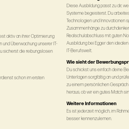
Diese Ausbildung passt zu dir, we
Systeme begeisterst. Du arbeite
Technologien und Innovationen s
Zusammenhänge zu durchdenken 
Realschulabschluss mit guten Note
st aktiv an ihrer Optimierung
Ausbildung bei Egger den idealen
ion und Überwachung unserer IT-
IT‑Berufswelt.
u sicherst die reibungslosen
Wie sieht der Bewerbungsp
Du schickst uns einfach deine Be
Unterlagen sorgfältig an und prüfe
rdienst schon im ersten
zu einem persönlichen Gespräch 
heraus, ob wir ein gutes Match sin
Weitere Informationen
Es ist jederzeit möglich, im Ra
besser kennenzulernen.