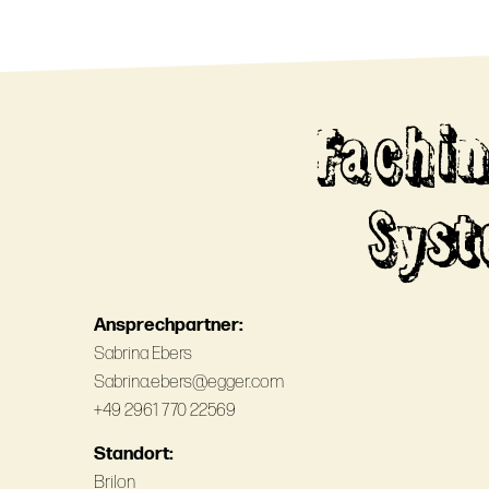
Fachi
Syst
Ansprechpartner:
Sabrina Ebers
Sabrina.ebers@egger.com
+49 2961 770 22569
Standort:
Brilon