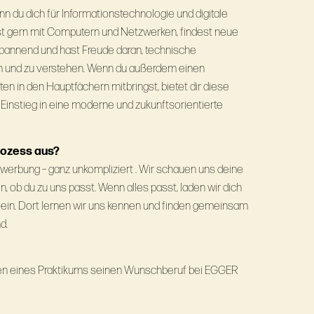
nn du dich für Informationstechnologie und digitale
st gern mit Computern und Netzwerken, findest neue
pannend und hast Freude daran, technische
und zu verstehen. Wenn du außerdem einen
n in den Hauptfächern mitbringst, bietet dir diese
 Einstieg in eine moderne und zukunftsorientierte
rozess aus?
werbung – ganz unkompliziert . Wir schauen uns deine
n, ob du zu uns passt. Wenn alles passt, laden wir dich
ein. Dort lernen wir uns kennen und finden gemeinsam
d.
hmen eines Praktikums seinen Wunschberuf bei EGGER