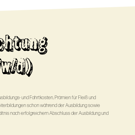
chtung
/w/d)
sbildungs- und Fahrtkosten, Prämien für Fleiß und
eiterbildungen schon während der Ausbildung sowie
ltnis nach erfolgreichem Abschluss der Ausbildung und