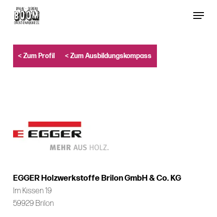
Skip
Menu
to
Close
main
Menu
content
< Zum Profil
< Zum Ausbildungskompass
EGGER Holzwerkstoffe Brilon GmbH & Co. KG
Im Kissen 19
59929 Brilon