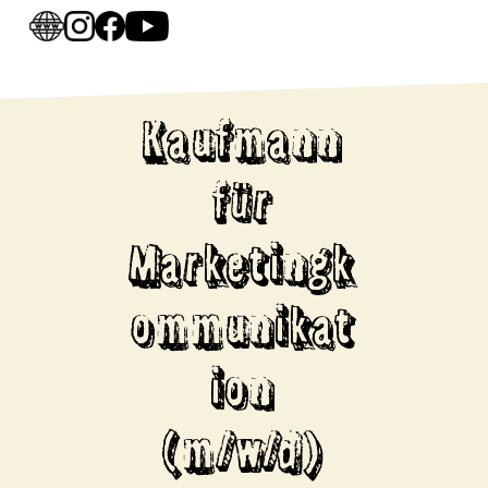
Kaufmann
für
Marketingk
ommunikat
ion
(m/w/d)