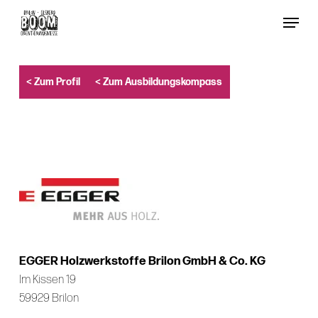
Skip
Menu
to
Close
main
Menu
content
< Zum Profil
< Zum Ausbildungskompass
EGGER Holzwerkstoffe Brilon GmbH & Co. KG
Im Kissen 19
59929 Brilon