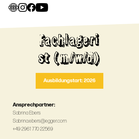
Fachlageri
st (m/w/d)
Ausbildungstart: 2026
Ansprechpartner:
Sabrina Ebers
Sabrina.ebers@egger.com
+49 2961 770 22569