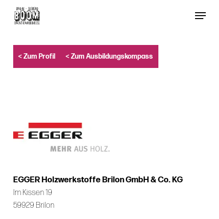
Skip
Menu
to
Close
main
Menu
content
< Zum Profil
< Zum Ausbildungskompass
EGGER Holzwerkstoffe Brilon GmbH & Co. KG
Im Kissen 19
59929 Brilon