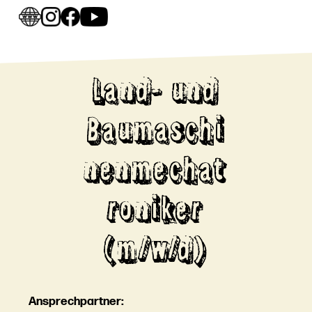
Land- und
Baumaschi
nenmechat
roniker
(m/w/d)
Ansprechpartner: