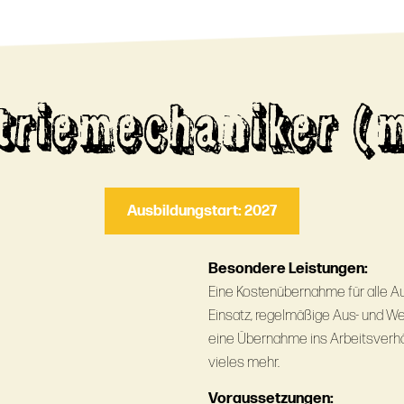
triemechaniker (
Ausbildungstart: 2027
Besondere Leistungen:
Eine Kostenübernahme für alle Au
Einsatz, regelmäßige Aus- und W
eine Übernahme ins Arbeitsverhä
vieles mehr.
Voraussetzungen: