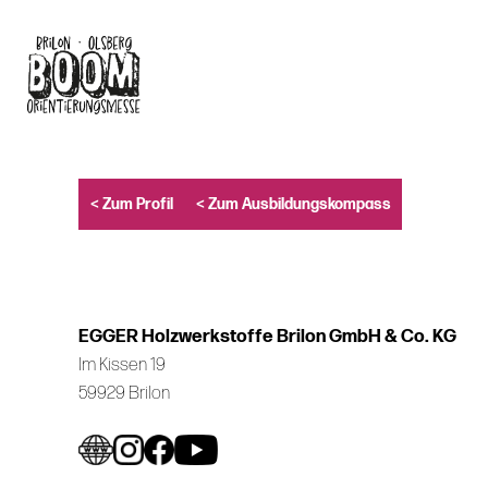
Skip
to
main
content
< Zum Profil
< Zum Ausbildungskompass
EGGER Holzwerkstoffe Brilon GmbH & Co. KG
Im Kissen 19
59929 Brilon