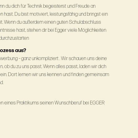
nn du dich für Technik begeisterst und Freude an
ast. Du bist motiviert, leistungsfähig und bringst ein
it. Wenn du außerdem einen guten Schulabschluss
nisse hast, stehen dir bei Egger viele Möglichkeiten
 durchzustarten
rozess aus?
werbung – ganz unkompliziert . Wir schauen uns deine
n, ob du zu uns passt. Wenn alles passt, laden wir dich
ein. Dort lernen wir uns kennen und finden gemeinsam
d.
hmen eines Praktikums seinen Wunschberuf bei EGGER