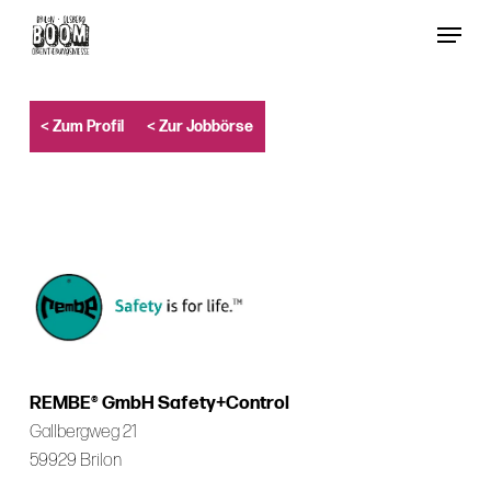
Skip
Menu
to
Close
main
Menu
content
< Zum Profil
< Zur Jobbörse
REMBE® GmbH Safety+Control
Gallbergweg 21
59929 Brilon