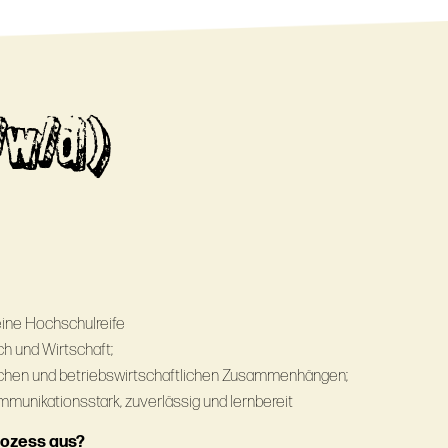
/w/d)
eine Hochschulreife
sch und Wirtschaft;
schen und betriebswirtschaftlichen Zusammenhängen;
mmunikationsstark, zuverlässig und lernbereit
rozess aus?