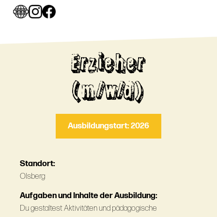
Erzieher
(m/w/d)
Ausbildungstart: 2026
Standort:
Olsberg
Aufgaben und Inhalte der Ausbildung:
Du gestaltest Aktivitäten und pädagogische