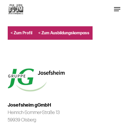
Skip
Menu
to
Close
main
Menu
content
< Zum Profil
< Zum Ausbildungskompass
Josefsheim gGmbH
Heinrich-Sommer-Straße 13
59939 Olsberg