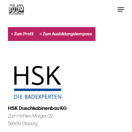
Skip
Menu
to
Close
main
Menu
content
< Zum Profil
< Zum Ausbildungskompass
HSK Duschkabinenbau KG
Zum Hohlen Morgen 22
59939 Olsberg