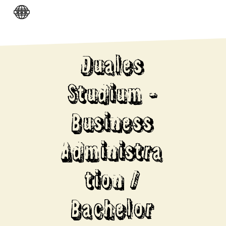
Duales
Studium -
Business
Administra
tion /
Bachelor