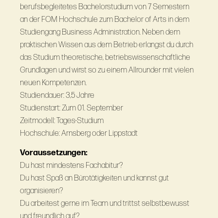
berufsbegleitetes Bachelorstudium von 7 Semestern
an der FOM Hochschule zum Bachelor of Arts in dem
Studiengang Business Administration. Neben dem
praktischen Wissen aus dem Betrieb erlangst du durch
das Studium theoretische, betriebswissenschaftliche
Grundlagen und wirst so zu einem Allrounder mit vielen
neuen Kompetenzen.
Studiendauer: 3,5 Jahre
Studienstart: Zum 01. September
Zeitmodell: Tages-Studium
Hochschule: Arnsberg oder Lippstadt
Voraussetzungen:
Du hast mindestens Fachabitur?
Du hast Spaß an Bürotätigkeiten und kannst gut
organisieren?
Du arbeitest gerne im Team und trittst selbstbewusst
und freundlich auf?