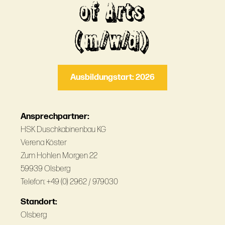
of Arts
(m/w/d)
Ausbildungstart: 2026
Ansprechpartner:
HSK Duschkabinenbau KG
Verena Köster
Zum Hohlen Morgen 22
59939 Olsberg
Telefon: +49 (0) 2962 / 979030
Standort:
Olsberg