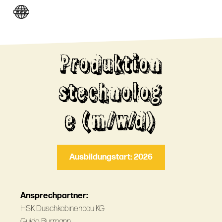
Produktion
stechnolog
e (m/w/d)
Ausbildungstart: 2026
Ansprechpartner:
HSK Duschkabinenbau KG
Guido Burmann