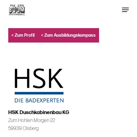
Skip
Menu
to
Close
main
Menu
content
< Zum Profil
< Zum Ausbildungskompass
HSK Duschkabinenbau KG
Zum Hohlen Morgen 22
59939 Olsberg