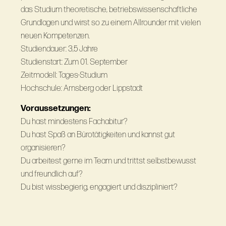
das Studium theoretische, betriebswissenschaftliche
Grundlagen und wirst so zu einem Allrounder mit vielen
neuen Kompetenzen.
Studiendauer: 3,5 Jahre
Studienstart: Zum 01. September
Zeitmodell: Tages-Studium
Hochschule: Arnsberg oder Lippstadt
Voraussetzungen:
Du hast mindestens Fachabitur?
Du hast Spaß an Bürotätigkeiten und kannst gut
organisieren?
Du arbeitest gerne im Team und trittst selbstbewusst
und freundlich auf?
Du bist wissbegierig, engagiert und diszipliniert?