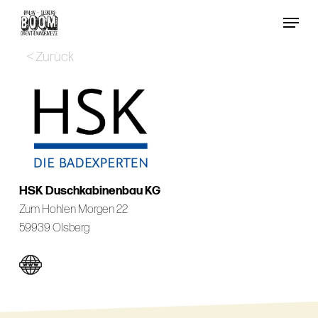
Skip
Menu
to
Close
main
< Zurück
Menu
content
HSK Duschkabinenbau KG
Zum Hohlen Morgen 22
59939 Olsberg