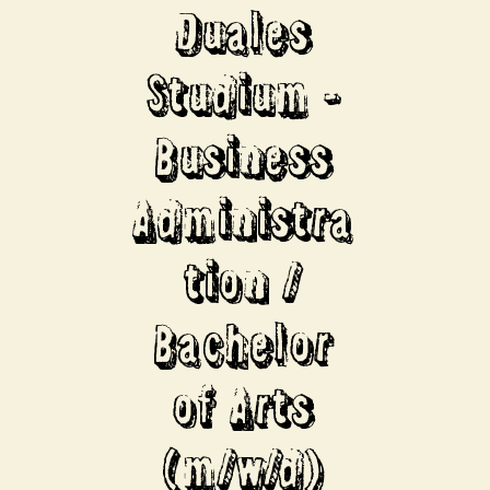
Duales
Studium -
Business
Administra
tion /
Bachelor
of Arts
(m/w/d)