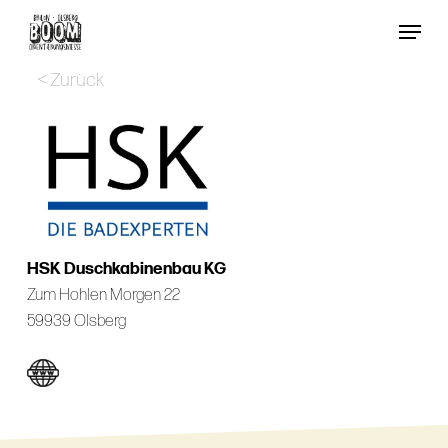
Skip
Menu
to
Close
main
< Zurück
Menu
content
HSK Duschkabinenbau KG
Zum Hohlen Morgen 22
59939 Olsberg