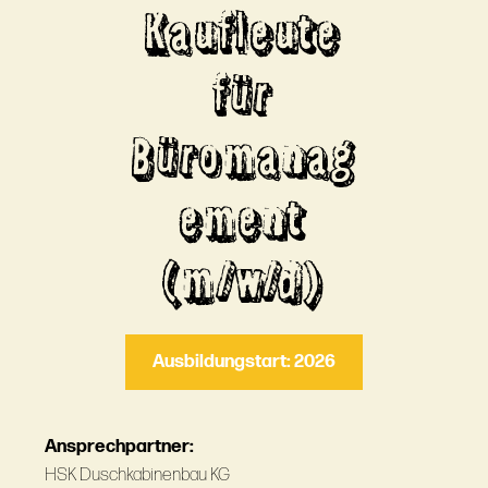
Kaufleute
für
Büromanag
ement
(m/w/d)
Ausbildungstart: 2026
Ansprechpartner:
HSK Duschkabinenbau KG