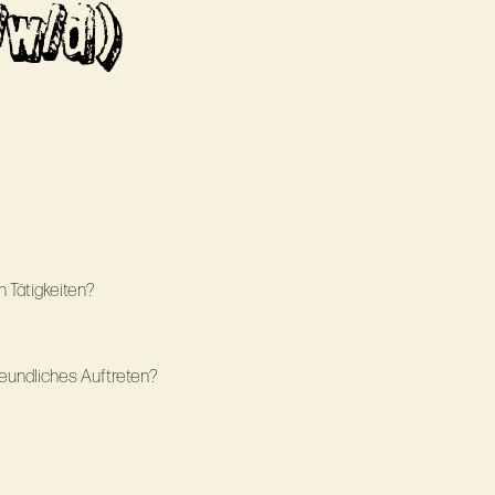
/w/d)
 Tätigkeiten?
reundliches Auftreten?