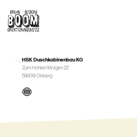
Skip
to
main
content
HSK Duschkabinenbau KG
< Zurück
Zum Hohlen Morgen 22
59939 Olsberg