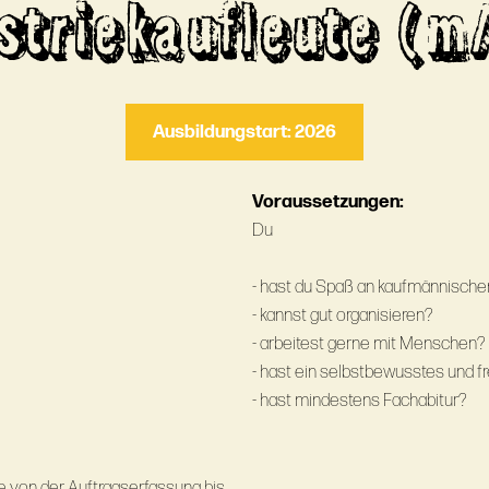
striekaufleute (m
Ausbildungstart: 2026
Voraussetzungen:
Du
- hast du Spaß an kaufmännischen
- kannst gut organisieren?
- arbeitest gerne mit Menschen?
- hast ein selbstbewusstes und f
- hast mindestens Fachabitur?
 von der Auftragserfassung bis