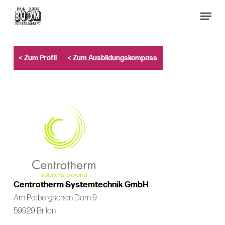
Skip
Menu
to
Close
main
Menu
content
< Zum Profil
< Zum Ausbildungskompass
Centrotherm Systemtechnik GmbH
Am Patbergschen Dorn 9
59929 Brilon