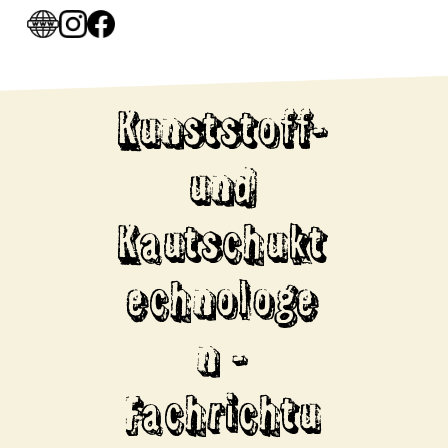
Kunststoff-
und
Kautschukt
echnologe
n -
Fachrichtu