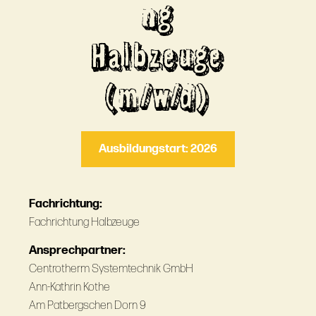
ng
Halbzeuge
(m/w/d)
Ausbildungstart: 2026
Fachrichtung:
Fachrichtung Halbzeuge
Ansprechpartner:
Centrotherm Systemtechnik GmbH
Ann-Kathrin Kothe
Am Patbergschen Dorn 9